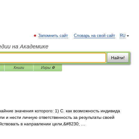
Запомнить сайт
Словарь на свой сайт
RU
едии на Академике
Найти!
Книги
Игры ⚽
айние значения которого: 1) С. как возможность индивида
и и нести личную ответственность за результаты своей
ействовать в направлении цели,&#8230; …