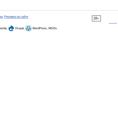
ка
,
Реклама на сайте
18+
omla,
Drupal,
WordPress, MODx.