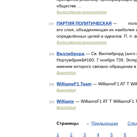
обществе …
Философская энциклопедия
ПАРТИЯ ПОЛИТИЧЕСКАЯ
— политич.
107
его слоя, объединяющая их наиболее 
определённых целей и идеалов. П. п.
Философская энциклопедия
Виллиброрд
— Св. Виллиброрд (англ.&#
108
Нортумбрия&#160; 7 ноября 739, Эхтер
именем которого связано обращение в
Википедия
WilliamsF1 Team
— WilliamsF1 AT T Wi
109
Википедия
Williams
— WilliamsF1 AT T WilliamsF1
110
Википедия
Страницы
←
Предыдущая
Сле
1
2
3
4
5
6