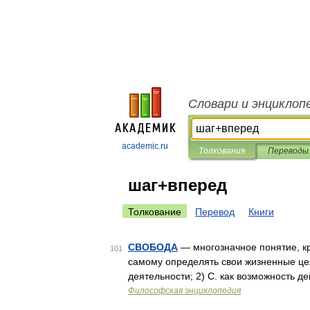
Словари и энциклоп
academic.ru
Толкования
Переводы
шаг+вперед
Толкование
Перевод
Книги
СВОБОДА
— многозначное понятие, кр
101
самому определять свои жизненные цел
деятельности; 2) С. как возможность д
Философская энциклопедия