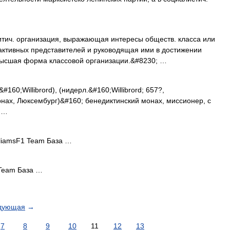
 организация, выражающая интересы обществ. класса или
активных представителей и руководящая ими в достижении
 высшая форма классовой организации.&#8230; …
160;Willibrord), (нидерл.&#160;Willibrord; 657?,
нах, Люксембург)&#160; бенедиктинский монах, миссионер, с
 …
lliamsF1 Team База …
 Team База …
дующая
→
7
8
9
10
11
12
13