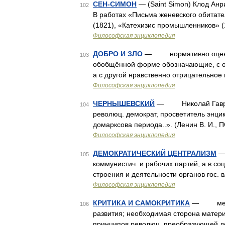
СЕН-СИМОН
— (Saint Simon) Клод Анр
102
В работах «Письма женевского обитат
(1821), «Катехизис промышленников» (
Философская энциклопедия
ДОБРО И ЗЛО
— нормативно оценочн
103
обобщённой форме обозначающие, с од
а с другой нравственно отрицательное
Философская энциклопедия
ЧЕРНЫШЕВСКИЙ
— Николай Гаврилови
104
революц. демократ, просветитель энцикл
домарксова периода..». (Ленин В. И.,
Философская энциклопедия
ДЕМОКРАТИЧЕСКИЙ ЦЕНТРАЛИЗМ
— 
105
коммунистич. и рабочих партий, а в соц
строения и деятельности органов гос.
Философская энциклопедия
КРИТИКА И САМОКРИТИКА
— метод 
106
развития; необходимая сторона матери
принципов революц. преобразующей дея