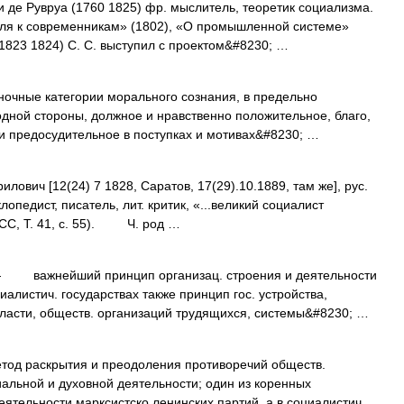
и де Рувруа (1760 1825) фр. мыслитель, теоретик социализма.
еля к современникам» (1802), «О промышленной системе»
1823 1824) С. С. выступил с проектом&#8230; …
ые категории морального сознания, в предельно
ной стороны, должное и нравственно положительное, благо,
 и предосудительное в поступках и мотивах&#8230; …
ч [12(24) 7 1828, Саратов, 17(29).10.1889, там же], рус.
опедист, писатель, лит. критик, «...великий социалист
 ПСС, Т. 41, с. 55). Ч. род …
важнейший принцип организац. строения и деятельности
иалистич. государствах также принцип гос. устройства,
 власти, обществ. организаций трудящихся, системы&#8230; …
раскрытия и преодоления противоречий обществ.
альной и духовной деятельности; один из коренных
тельности марксистско ленинских партий, а в социалистич.